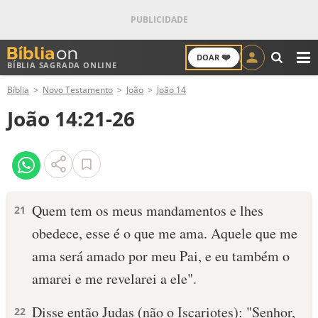
❤️
DOAR
BÍBLIA SAGRADA ONLINE
M
Bíblia
Novo Testamento
João
João 14
ANTIGO TESTAMENTO
João 14:21-26
NOVO TESTAMENTO
VERSÍCULOS
VERSÍCULO DO DIA
Quem tem os meus mandamentos e lhes
21
obedece, esse é o que me ama. Aquele que me
PALAVRA DO DIA
ama será amado por meu Pai, e eu também o
SALMO DO DIA
amarei e me revelarei a ele".
DEVOCIONAL DIÁRIO
Disse então Judas (não o Iscariotes): "Senhor,
22