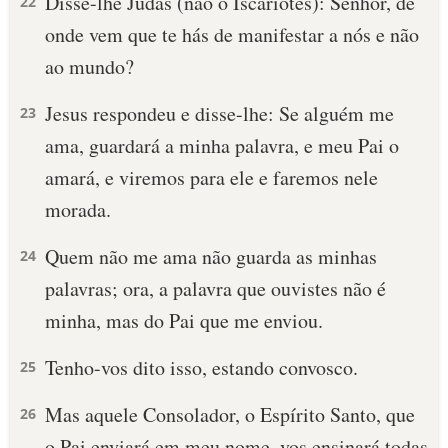
Disse-lhe Judas (não o Iscariotes): Senhor, de
22
onde vem que te hás de manifestar a nós e não
ao mundo?
Jesus respondeu e disse-lhe: Se alguém me
23
ama, guardará a minha palavra, e meu Pai o
amará, e viremos para ele e faremos nele
morada.
Quem não me ama não guarda as minhas
24
palavras; ora, a palavra que ouvistes não é
minha, mas do Pai que me enviou.
Tenho-vos dito isso, estando convosco.
25
Mas aquele Consolador, o Espírito Santo, que
26
o Pai enviará em meu nome, vos ensinará todas