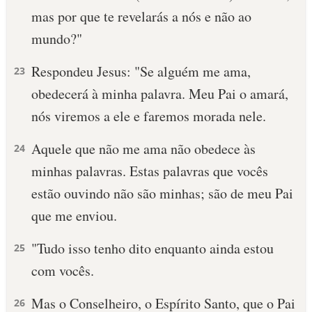
mas por que te revelarás a nós e não ao
10 MANDAMENTOS
mundo?"
ESTUDOS BÍBLICOS
Respondeu Jesus: "Se alguém me ama,
23
obedecerá à minha palavra. Meu Pai o amará,
ESBOÇOS DE PREGAÇÃO
nós viremos a ele e faremos morada nele.
TEMAS
Aquele que não me ama não obedece às
24
PERGUNTE À BÍBLIA
minhas palavras. Estas palavras que vocês
IA
estão ouvindo não são minhas; são de meu Pai
TERMO BÍBLICO
JOGOS
que me enviou.
QUEM SOMOS
"Tudo isso tenho dito enquanto ainda estou
25
com vocês.
LOJA BÍBLIAON
Mas o Conselheiro, o Espírito Santo, que o Pai
26