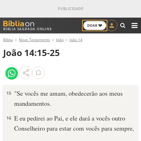
❤️
DOAR
BÍBLIA SAGRADA ONLINE
M
Bíblia
Novo Testamento
João
João 14
ANTIGO TESTAMENTO
João 14:15-25
NOVO TESTAMENTO
VERSÍCULOS
VERSÍCULO DO DIA
"Se vocês me amam, obedecerão aos meus
15
mandamentos.
PALAVRA DO DIA
E eu pedirei ao Pai, e ele dará a vocês outro
16
SALMO DO DIA
Conselheiro para estar com vocês para sempre,
DEVOCIONAL DIÁRIO