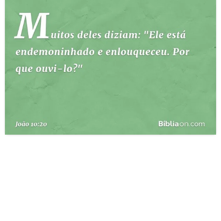
10 MANDAMENTOS
ESTUDOS BÍBLICOS
ESBOÇOS DE PREGAÇÃO
TEMAS
PERGUNTE À BÍBLIA
IA
TERMO BÍBLICO
JOGOS
QUEM SOMOS
LOJA BÍBLIAON