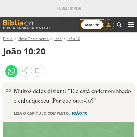
❤️
DOAR
BÍBLIA SAGRADA ONLINE
M
Bíblia
Novo Testamento
João
João 10
ANTIGO TESTAMENTO
João 10:20
NOVO TESTAMENTO
VERSÍCULOS
VERSÍCULO DO DIA
Muitos deles diziam: "Ele está endemoninhado
20
e enlouqueceu. Por que ouvi-lo?"
PALAVRA DO DIA
LEIA O CAPÍTULO COMPLETO:
JOÃO 10
SALMO DO DIA
DEVOCIONAL DIÁRIO