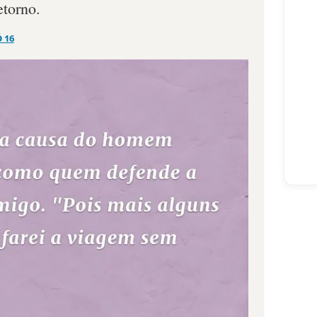
etorno.
Ó 16