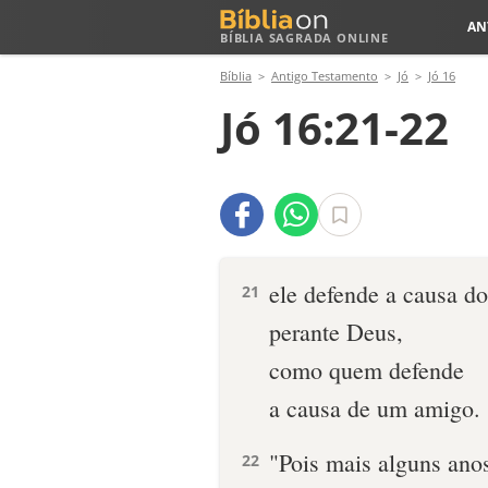
AN
BÍBLIA SAGRADA ONLINE
Bíblia
Antigo Testamento
Jó
Jó 16
Jó 16:21-22
ele defende a causa 
21
perante Deus,
como quem defende
a causa de um amigo.
"Pois mais alguns ano
22