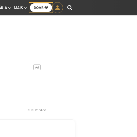
❤️
ÁRIA
MAIS
DOAR