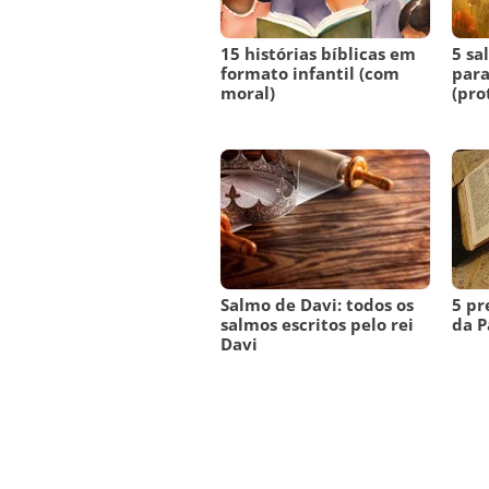
15 histórias bíblicas em
5 sa
formato infantil (com
para
moral)
(pro
Salmo de Davi: todos os
5 pr
salmos escritos pelo rei
da P
Davi