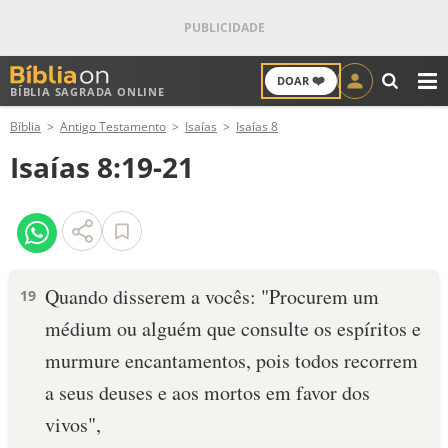
❤️
DOAR
BÍBLIA SAGRADA ONLINE
M
Bíblia
Antigo Testamento
Isaías
Isaías 8
ANTIGO TESTAMENTO
Isaías 8:19-21
NOVO TESTAMENTO
VERSÍCULOS
VERSÍCULO DO DIA
Quando disserem a vocês: "Procurem um
19
médium ou alguém que consulte os espíritos e
PALAVRA DO DIA
murmure encantamentos, pois todos recorrem
SALMO DO DIA
a seus deuses e aos mortos em favor dos
vivos",
DEVOCIONAL DIÁRIO