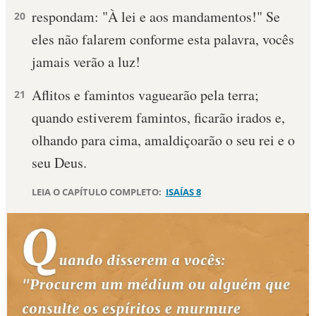
respondam: "À lei e aos mandamentos!" Se
20
10 MANDAMENTOS
eles não falarem conforme esta palavra, vocês
jamais verão a luz!
ESTUDOS BÍBLICOS
Aflitos e famintos vaguearão pela terra;
21
ESBOÇOS DE PREGAÇÃO
quando estiverem famintos, ficarão irados e,
TEMAS
olhando para cima, amaldiçoarão o seu rei e o
seu Deus.
PERGUNTE À BÍBLIA
IA
LEIA O CAPÍTULO COMPLETO:
ISAÍAS 8
TERMO BÍBLICO
JOGOS
QUEM SOMOS
LOJA BÍBLIAON