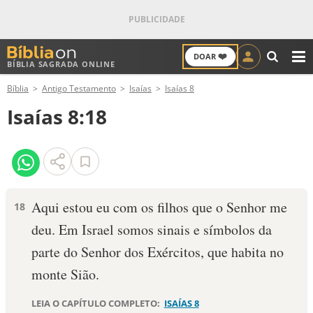
❤️
DOAR
BÍBLIA SAGRADA ONLINE
M
Bíblia
Antigo Testamento
Isaías
Isaías 8
ANTIGO TESTAMENTO
Isaías 8:18
NOVO TESTAMENTO
VERSÍCULOS
VERSÍCULO DO DIA
Aqui estou eu com os filhos que o Senhor me
18
deu. Em Israel somos sinais e símbolos da
PALAVRA DO DIA
parte do Senhor dos Exércitos, que habita no
SALMO DO DIA
monte Sião.
DEVOCIONAL DIÁRIO
LEIA O CAPÍTULO COMPLETO:
ISAÍAS 8