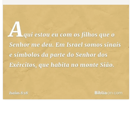
10 MANDAMENTOS
ESTUDOS BÍBLICOS
ESBOÇOS DE PREGAÇÃO
TEMAS
PERGUNTE À BÍBLIA
IA
TERMO BÍBLICO
JOGOS
QUEM SOMOS
LOJA BÍBLIAON