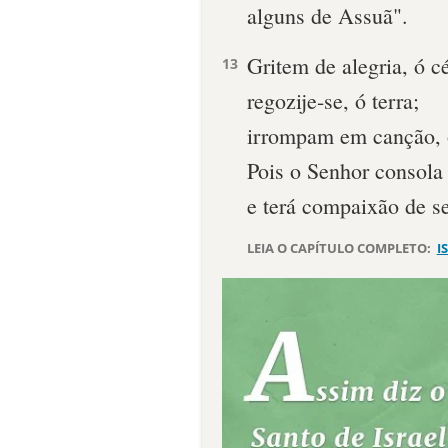
alguns de Assuã".
Gritem de alegria, ó c
13
regozije-se, ó terra;
irrompam em canção, 
Pois o Senhor consola
e terá compaixão de se
LEIA O CAPÍTULO COMPLETO:
I