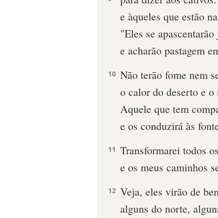
e àqueles que estão na
"Eles se apascentarão
e acharão pastagem em 
Não terão fome nem s
10
o calor do deserto e o 
Aquele que tem compa
e os conduzirá às font
Transformarei todos o
11
e os meus caminhos se
Veja, eles virão de be
12
alguns do norte, algun