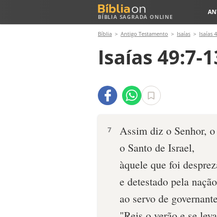
AN
BÍBLIA SAGRADA ONLINE
Bíblia
Antigo Testamento
Isaías
Isaías 
Isaías 49:7-1
Assim diz o Senhor, o
7
o Santo de Israel,
àquele que foi despre
e detestado pela nação
ao servo de governante
"Reis o verão e se leva