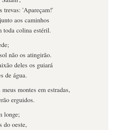
s trevas: 'Apareçam!'
 junto aos caminhos
toda colina esté­ril.
ede;
sol não os atingirão.
ixão deles os guiará
es de água.
s meus montes em estradas,
rão erguidos.
m longe;
s do oeste,