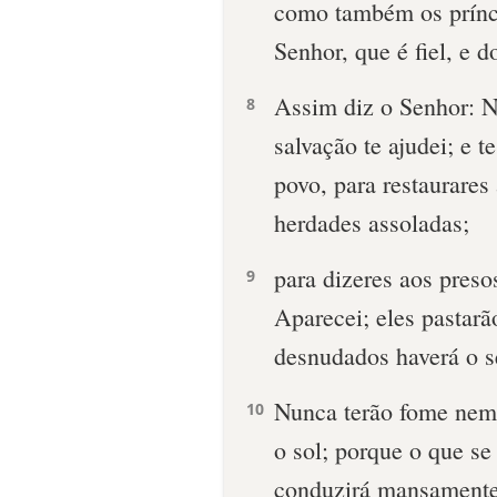
como também os prínci
Senhor, que é fiel, e d
Assim diz o Senhor: No
8
salvação te ajudei; e t
povo, para restaurares 
herdades assoladas;
para dizeres aos preso
9
Aparecei; eles pastarã
desnudados haverá o s
Nunca terão fome nem 
10
o sol; porque o que se
conduzirá mansamente