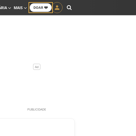
❤️
ÁRIA
MAIS
DOAR