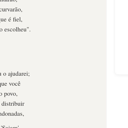
ncurvarão,
ue é fiel,
 o escolheu".
 o ajudarei;
 que você
o povo,
 distribuir
ndonadas,
 'Saiam',