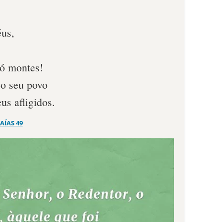
éus,
ó montes!
 o seu povo
us afligidos.
SAÍAS 49