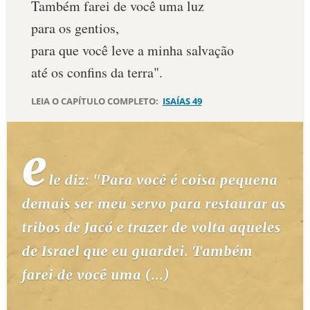
Também farei de você uma luz
10 MANDAMENTOS
para os gentios,
para que você leve a minha salvação
ESTUDOS BÍBLICOS
até os confins da terra".
ESBOÇOS DE PREGAÇÃO
LEIA O CAPÍTULO COMPLETO:
ISAÍAS 49
TEMAS
PERGUNTE À BÍBLIA
IA
TERMO BÍBLICO
JOGOS
QUEM SOMOS
LOJA BÍBLIAON