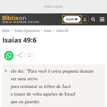
❤️
DOAR
BÍBLIA SAGRADA ONLINE
M
Bíblia
Antigo Testamento
Isaías
Isaías 49
ANTIGO TESTAMENTO
Isaías 49:6
NOVO TESTAMENTO
VERSÍCULOS
VERSÍCULO DO DIA
ele diz: "Para você é coisa pequena demais
6
ser meu servo
PALAVRA DO DIA
para restaurar as tribos de Jacó
SALMO DO DIA
e trazer de volta aqueles de Israel
que eu guardei.
DEVOCIONAL DIÁRIO