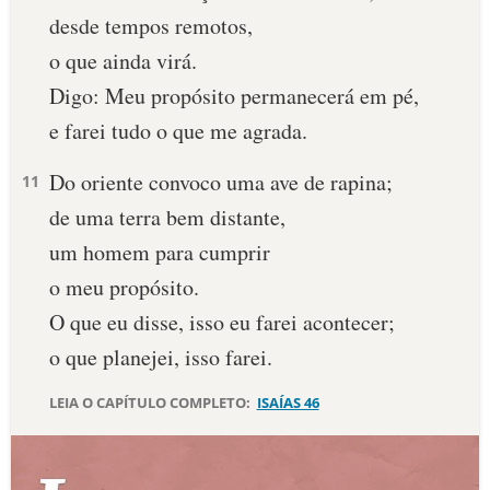
desde tempos remotos,
10 MANDAMENTOS
o que ainda virá.
Digo: Meu propósito permanecerá em pé,
ESTUDOS BÍBLICOS
e farei tudo o que me agrada.
ESBOÇOS DE PREGAÇÃO
Do oriente convoco uma ave de rapina;
11
TEMAS
de uma terra bem distante,
um homem para cumprir
PERGUNTE À BÍBLIA
IA
o meu propósito.
O que eu disse, isso eu farei acontecer;
TERMO BÍBLICO
JOGOS
o que planejei, isso farei.
QUEM SOMOS
LEIA O CAPÍTULO COMPLETO:
ISAÍAS 46
LOJA BÍBLIAON