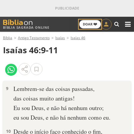
❤️
DOAR
BÍBLIA SAGRADA ONLINE
M
Bíblia
Antigo Testamento
Isaías
Isaías 46
ANTIGO TESTAMENTO
Isaías 46:9-11
NOVO TESTAMENTO
VERSÍCULOS
VERSÍCULO DO DIA
Lembrem-se das coisas passadas,
9
das coisas muito antigas!
PALAVRA DO DIA
Eu sou Deus, e não há nenhum outro;
SALMO DO DIA
eu sou Deus, e não há nenhum como eu.
DEVOCIONAL DIÁRIO
Desde o início faço conhecido o fim,
10