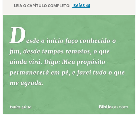
LEIA O CAPÍTULO COMPLETO:
ISAÍAS 46
10 MANDAMENTOS
ESTUDOS BÍBLICOS
ESBOÇOS DE PREGAÇÃO
TEMAS
PERGUNTE À BÍBLIA
IA
TERMO BÍBLICO
JOGOS
QUEM SOMOS
LOJA BÍBLIAON