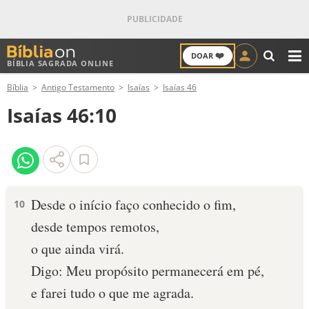
❤️
DOAR
BÍBLIA SAGRADA ONLINE
M
Bíblia
Antigo Testamento
Isaías
Isaías 46
ANTIGO TESTAMENTO
Isaías 46:10
NOVO TESTAMENTO
VERSÍCULOS
VERSÍCULO DO DIA
Desde o início faço conhecido o fim,
10
desde tempos remotos,
PALAVRA DO DIA
o que ainda virá.
SALMO DO DIA
Digo: Meu propósito permanecerá em pé,
e farei tudo o que me agrada.
DEVOCIONAL DIÁRIO