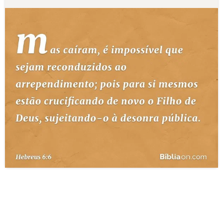
10 MANDAMENTOS
ESTUDOS BÍBLICOS
ESBOÇOS DE PREGAÇÃO
TEMAS
PERGUNTE À BÍBLIA
IA
TERMO BÍBLICO
JOGOS
QUEM SOMOS
LOJA BÍBLIAON