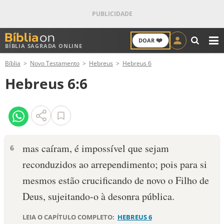
❤️
DOAR
BÍBLIA SAGRADA ONLINE
M
Bíblia
Novo Testamento
Hebreus
Hebreus 6
ANTIGO TESTAMENTO
Hebreus 6:6
NOVO TESTAMENTO
VERSÍCULOS
VERSÍCULO DO DIA
mas caíram, é impossível que sejam
6
reconduzidos ao arrependimento; pois para si
PALAVRA DO DIA
mesmos estão crucificando de novo o Filho de
SALMO DO DIA
Deus, sujeitando-o à desonra pública.
DEVOCIONAL DIÁRIO
LEIA O CAPÍTULO COMPLETO:
HEBREUS 6