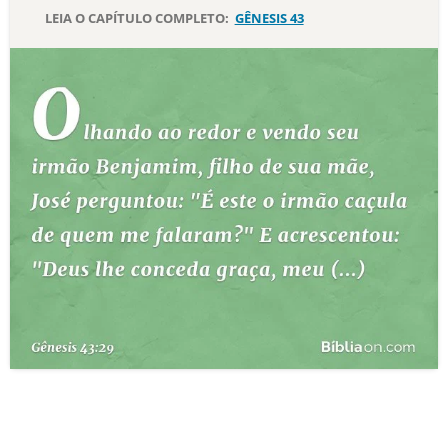
LEIA O CAPÍTULO COMPLETO:
GÊNESIS 43
10 MANDAMENTOS
ESTUDOS BÍBLICOS
ESBOÇOS DE PREGAÇÃO
TEMAS
PERGUNTE À BÍBLIA
IA
TERMO BÍBLICO
JOGOS
QUEM SOMOS
LOJA BÍBLIAON