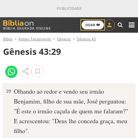
❤️
DOAR
BÍBLIA SAGRADA ONLINE
M
Bíblia
Antigo Testamento
Gênesis
Gênesis 43
ANTIGO TESTAMENTO
Gênesis 43:29
NOVO TESTAMENTO
VERSÍCULOS
VERSÍCULO DO DIA
Olhando ao redor e vendo seu irmão
29
Benjamim, filho de sua mãe, José perguntou:
PALAVRA DO DIA
"É este o irmão caçula de quem me falaram?"
SALMO DO DIA
E acrescen­tou: "Deus lhe conceda graça, meu
fi­lho".
DEVOCIONAL DIÁRIO