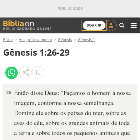
❤️
DOAR
BÍBLIA SAGRADA ONLINE
M
Bíblia
Antigo Testamento
Gênesis
Gênesis 1
ANTIGO TESTAMENTO
Gênesis 1:26-29
NOVO TESTAMENTO
VERSÍCULOS
VERSÍCULO DO DIA
Então disse Deus: "Façamos o homem à nossa
26
imagem, con­for­me a nossa semelhança.
PALAVRA DO DIA
Domine ele sobre os peixes do mar, sobre as
SALMO DO DIA
aves do céu, sobre os grandes animais de toda
a terra e sobre todos os pequenos animais ­que
DEVOCIONAL DIÁRIO