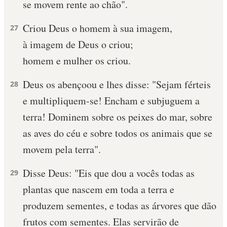
se movem rente ao chão".
10 MANDAMENTOS
Criou Deus o homem à sua imagem,
27
à imagem de Deus o criou;
ESTUDOS BÍBLICOS
homem e mulher os criou.
ESBOÇOS DE PREGAÇÃO
Deus os abençoou e lhes disse: "Sejam férteis
28
TEMAS
e multipliquem-se! Encham e subjuguem a
terra! Dominem sobre os peixes do mar, sobre
PERGUNTE À BÍBLIA
IA
as aves do céu e sobre todos os animais que se
movem pela terra".
TERMO BÍBLICO
JOGOS
Disse Deus: "Eis que dou a vocês todas as
29
QUEM SOMOS
plantas que nascem em toda a terra e
LOJA BÍBLIAON
produzem sementes, e todas as árvores que dão
frutos com se­mentes. Elas servirão de