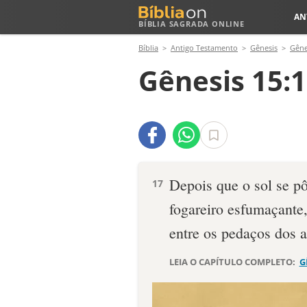
AN
BÍBLIA SAGRADA ONLINE
Bíblia
Antigo Testamento
Gênesis
Gêne
Gênesis 15:
Depois que o sol se pô
17
fogareiro esfumaçante
entre os peda­ços dos 
LEIA O CAPÍTULO COMPLETO:
G