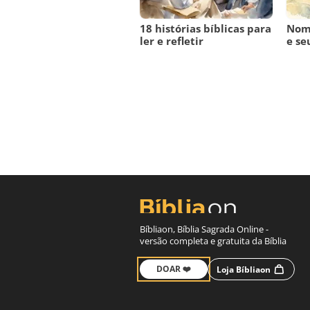
18 histórias bíblicas para
Nome
ler e refletir
e se
Bíbliaon, Bíblia Sagrada Online -
versão completa e gratuita da Bíblia
DOAR ❤️
Loja Bíbliaon