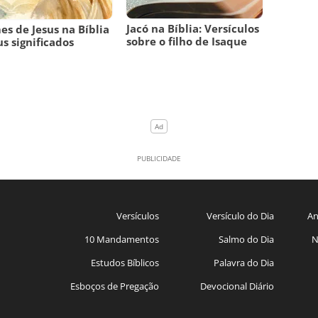
Jacó na Bíblia: Versículos
s de Jesus na Bíblia
sobre o filho de Isaque
us significados
Versículos
Versículo do Dia
An
10 Mandamentos
Salmo do Dia
N
Estudos Bíblicos
Palavra do Dia
Esboços de Pregação
Devocional Diário