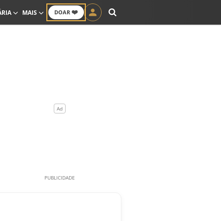
❤️
ÁRIA
MAIS
DOAR