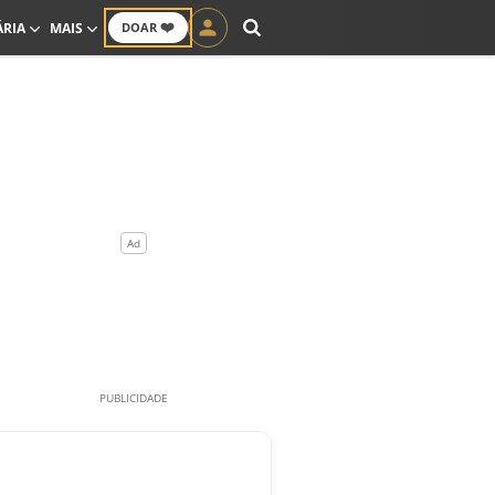
❤️
ÁRIA
MAIS
DOAR