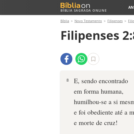
AN
BÍBLIA SAGRADA ONLINE
Bíblia
Novo Testamento
Filipenses
Fili
Filipenses 2:
E, sendo encontrado
8
em forma humana,
humilhou-se a si mes
e foi obediente até a m
e morte de cruz!