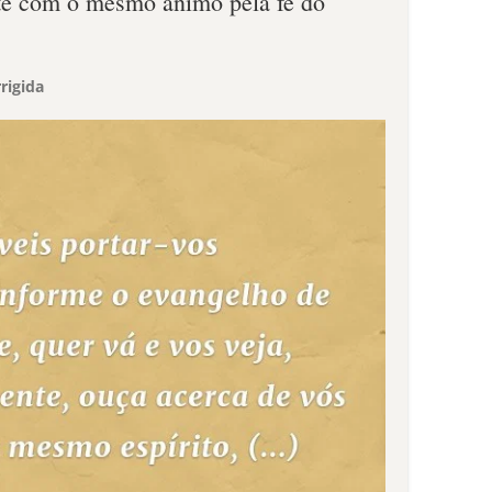
e com o mesmo ânimo pela fé do
rigida