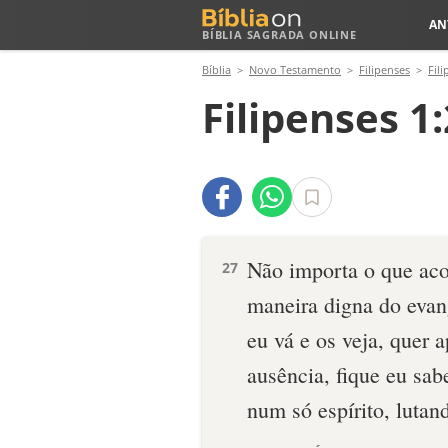
AN
BÍBLIA SAGRADA ONLINE
Bíblia
Novo Testamento
Filipenses
Fili
Filipenses 1
Não importa o que aco
27
maneira digna do evan
eu vá e os veja, quer 
ausência, fique eu sa
num só espírito, lutan