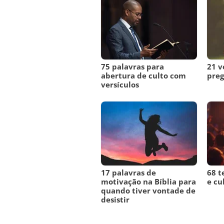
75 palavras para
21 v
abertura de culto com
preg
versículos
17 palavras de
68 t
motivação na Bíblia para
e cu
quando tiver vontade de
desistir