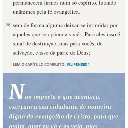
permanecem firmes num só espírito, lutando
10 MANDAMENTOS
unânimes pela fé evangélica,
sem de forma alguma deixar-se intimidar por
28
ESTUDOS BÍBLICOS
aqueles que se opõem a vocês. Para eles isso é
ESBOÇOS DE PREGAÇÃO
sinal de destruição, mas para vocês, de
salvação, e isso da parte de Deus;
TEMAS
LEIA O CAPÍTULO COMPLETO:
FILIPENSES 1
PERGUNTE À BÍBLIA
IA
TERMO BÍBLICO
JOGOS
QUEM SOMOS
LOJA BÍBLIAON