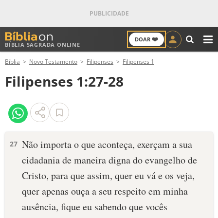
❤️
DOAR
BÍBLIA SAGRADA ONLINE
M
Bíblia
Novo Testamento
Filipenses
Filipenses 1
ANTIGO TESTAMENTO
Filipenses 1:27-28
NOVO TESTAMENTO
VERSÍCULOS
VERSÍCULO DO DIA
Não importa o que aconteça, exerçam a sua
27
cidadania de maneira digna do evangelho de
PALAVRA DO DIA
Cristo, para que assim, quer eu vá e os veja,
SALMO DO DIA
quer apenas ouça a seu respeito em minha
ausência, fique eu sabendo que vocês
DEVOCIONAL DIÁRIO