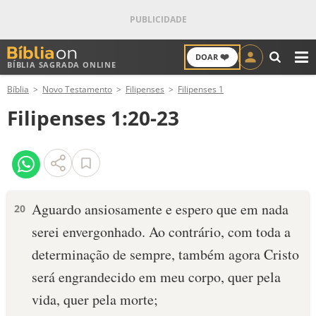
❤️
DOAR
BÍBLIA SAGRADA ONLINE
M
Bíblia
Novo Testamento
Filipenses
Filipenses 1
ANTIGO TESTAMENTO
Filipenses 1:20-23
NOVO TESTAMENTO
VERSÍCULOS
VERSÍCULO DO DIA
Aguardo ansiosamente e espero que em nada
20
serei envergonhado. Ao contrário, com toda a
PALAVRA DO DIA
determinação de sempre, também agora Cristo
SALMO DO DIA
será engrandecido em meu corpo, quer pela
vida, quer pela morte;
DEVOCIONAL DIÁRIO