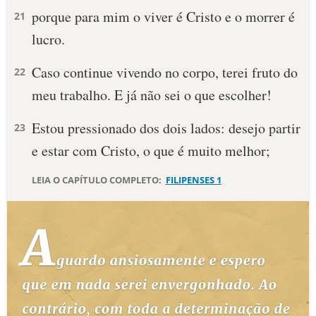
porque para mim o viver é Cristo e o morrer é
21
10 MANDAMENTOS
lucro.
ESTUDOS BÍBLICOS
Caso continue vivendo no corpo, terei fruto do
22
meu trabalho. E já não sei o que escolher!
ESBOÇOS DE PREGAÇÃO
Estou pressionado dos dois lados: desejo partir
23
TEMAS
e estar com Cristo, o que é muito melhor;
PERGUNTE À BÍBLIA
IA
LEIA O CAPÍTULO COMPLETO:
FILIPENSES 1
TERMO BÍBLICO
JOGOS
QUEM SOMOS
LOJA BÍBLIAON