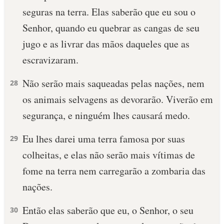
seguras na terra. Elas saberão que eu sou o
10 MANDAMENTOS
Senhor, quando eu quebrar as cangas de seu
jugo e as livrar das mãos daqueles que as
ESTUDOS BÍBLICOS
escravizaram.
ESBOÇOS DE PREGAÇÃO
Não serão mais saqueadas pelas nações, nem
28
TEMAS
os animais selvagens as devorarão. Viverão em
segurança, e ninguém lhes causará medo.
PERGUNTE À BÍBLIA
IA
Eu lhes darei uma terra famosa por suas
29
TERMO BÍBLICO
JOGOS
colheitas, e elas não serão mais vítimas de
fome na terra nem carregarão a zombaria das
QUEM SOMOS
nações.
LOJA BÍBLIAON
Então elas saberão que eu, o Senhor, o seu
30