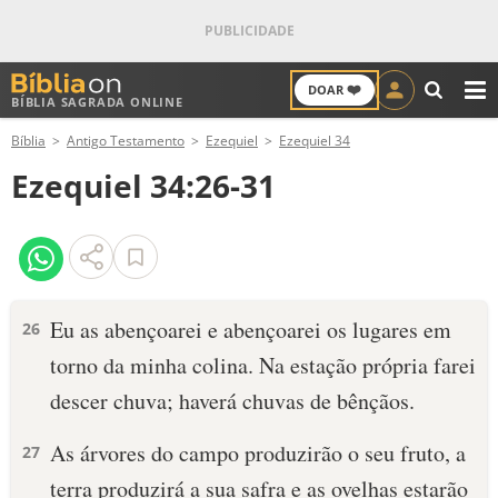
❤️
DOAR
BÍBLIA SAGRADA ONLINE
M
Bíblia
Antigo Testamento
Ezequiel
Ezequiel 34
ANTIGO TESTAMENTO
Ezequiel 34:26-31
NOVO TESTAMENTO
VERSÍCULOS
VERSÍCULO DO DIA
Eu as abençoarei e abençoarei os lugares em
26
torno da minha colina. Na estação própria farei
PALAVRA DO DIA
descer chuva; haverá chuvas de bênçãos.
SALMO DO DIA
As árvores do campo produzirão o seu fruto, a
27
DEVOCIONAL DIÁRIO
terra produzirá a sua safra e as ovelhas estarão