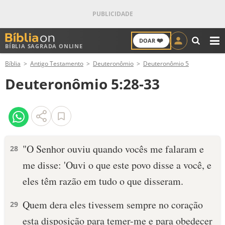
❤️
DOAR
BÍBLIA SAGRADA ONLINE
M
Bíblia
Antigo Testamento
Deuteronômio
Deuteronômio 5
ANTIGO TESTAMENTO
Deuteronômio 5:28-33
NOVO TESTAMENTO
VERSÍCULOS
VERSÍCULO DO DIA
"O Senhor ouviu quando vocês me falaram e
28
me disse: 'Ouvi o que este povo disse a você, e
PALAVRA DO DIA
eles têm razão em tudo o que disseram.
SALMO DO DIA
Quem dera eles tivessem sempre no coração
29
DEVOCIONAL DIÁRIO
esta disposição para temer-me e para obedecer