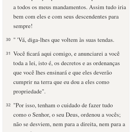
a todos os meus mandamentos. Assim tudo iria
10 MANDAMENTOS
bem com eles e com seus descendentes para
sempre!
ESTUDOS BÍBLICOS
" 'Vá, diga-lhes que voltem às suas tendas.
30
ESBOÇOS DE PREGAÇÃO
Você ficará aqui comigo, e anunciarei a você
31
TEMAS
toda a lei, isto é, os decretos e as ordenanças
PERGUNTE À BÍBLIA
que você lhes ensinará e que eles deverão
IA
cumprir na terra que eu dou a eles como
TERMO BÍBLICO
JOGOS
propriedade".
QUEM SOMOS
"Por isso, tenham o cuidado de fazer tudo
32
como o Senhor, o seu Deus, ordenou a vocês;
LOJA BÍBLIAON
não se desviem, nem para a direita, nem para a