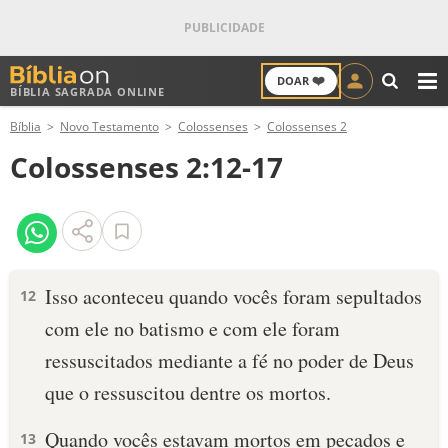
❤️
DOAR
BÍBLIA SAGRADA ONLINE
M
Bíblia
Novo Testamento
Colossenses
Colossenses 2
ANTIGO TESTAMENTO
Colossenses 2:12-17
NOVO TESTAMENTO
VERSÍCULOS
VERSÍCULO DO DIA
Isso aconteceu quando vocês foram sepultados
12
com ele no batismo e com ele foram
PALAVRA DO DIA
ressuscitados mediante a fé no poder de Deus
SALMO DO DIA
que o ressuscitou dentre os mortos.
DEVOCIONAL DIÁRIO
Quando vocês estavam mortos em pecados e
13