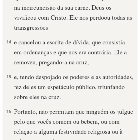
na incircuncisão da sua carne, Deus os
10 MANDAMENTOS
vivificou com Cristo. Ele nos perdoou todas as
transgressões
ESTUDOS BÍBLICOS
e cancelou a escrita de dívida, que consistia
14
ESBOÇOS DE PREGAÇÃO
em ordenanças e que nos era contrária. Ele a
TEMAS
removeu, pregando-a na cruz,
PERGUNTE À BÍBLIA
e, tendo despojado os poderes e as autoridades,
15
IA
fez deles um espetáculo público, triunfando
TERMO BÍBLICO
JOGOS
sobre eles na cruz.
QUEM SOMOS
Portanto, não permitam que ninguém os julgue
16
pelo que vocês comem ou bebem, ou com
LOJA BÍBLIAON
relação a alguma festividade religiosa ou à