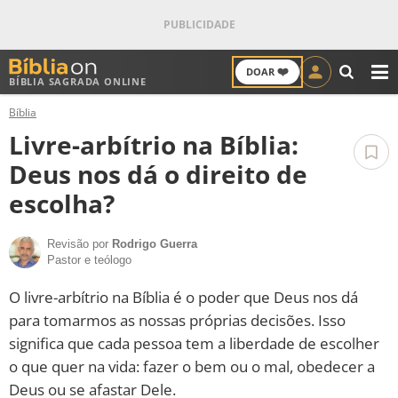
❤️
DOAR
BÍBLIA SAGRADA ONLINE
M
Bíblia
ANTIGO TESTAMENTO
Livre-arbítrio na Bíblia:
NOVO TESTAMENTO
Deus nos dá o direito de
escolha?
VERSÍCULOS
Revisão por
Rodrigo Guerra
VERSÍCULO DO DIA
Pastor e teólogo
PALAVRA DO DIA
O livre-arbítrio na Bíblia é o poder que Deus nos dá
para tomarmos as nossas próprias decisões. Isso
SALMO DO DIA
significa que cada pessoa tem a liberdade de escolher
o que quer na vida: fazer o bem ou o mal, obedecer a
DEVOCIONAL DIÁRIO
Deus ou se afastar Dele.