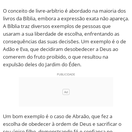
O conceito de livre-arbítrio é abordado na maioria dos
10 MANDAMENTOS
livros da Bíblia, embora a expressão exata não apareça.
A Bíblia traz diversos exemplos de pessoas que
ESTUDOS BÍBLICOS
usaram a sua liberdade de escolha, enfrentando as
consequências das suas decisões. Um exemplo é o de
ESBOÇOS DE PREGAÇÃO
Adão e Eva, que decidiram desobedecer a Deus ao
TEMAS
comerem do fruto proibido, o que resultou na
expulsão deles do Jardim do Éden.
PERGUNTE À BÍBLIA
IA
TERMO BÍBLICO
JOGOS
QUEM SOMOS
Um bom exemplo é o caso de Abraão, que fez a
LOJA BÍBLIAON
escolha de obedecer à ordem de Deus e sacrificar o
seu único filho, demonstrando fé e confiança no