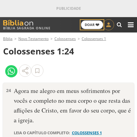
❤️
DOAR
BÍBLIA SAGRADA ONLINE
M
Bíblia
Novo Testamento
Colossenses
Colossenses 1
ANTIGO TESTAMENTO
Colossenses 1:24
NOVO TESTAMENTO
VERSÍCULOS
VERSÍCULO DO DIA
Agora me alegro em meus sofrimentos por
24
vocês e completo no meu corpo o que resta das
PALAVRA DO DIA
aflições de Cristo, em favor do seu corpo, que é
SALMO DO DIA
a igreja.
DEVOCIONAL DIÁRIO
LEIA O CAPÍTULO COMPLETO:
COLOSSENSES 1