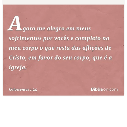
10 MANDAMENTOS
ESTUDOS BÍBLICOS
ESBOÇOS DE PREGAÇÃO
TEMAS
PERGUNTE À BÍBLIA
IA
TERMO BÍBLICO
JOGOS
QUEM SOMOS
LOJA BÍBLIAON