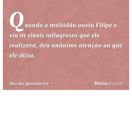
10 MANDAMENTOS
ESTUDOS BÍBLICOS
ESBOÇOS DE PREGAÇÃO
TEMAS
PERGUNTE À BÍBLIA
IA
TERMO BÍBLICO
JOGOS
QUEM SOMOS
LOJA BÍBLIAON