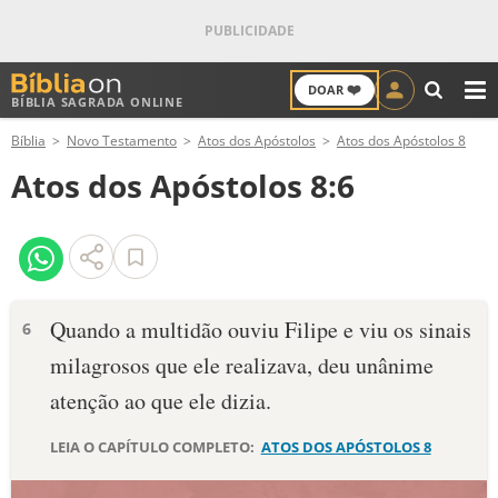
❤️
DOAR
BÍBLIA SAGRADA ONLINE
M
Bíblia
Novo Testamento
Atos dos Apóstolos
Atos dos Apóstolos 8
ANTIGO TESTAMENTO
Atos dos Apóstolos 8:6
NOVO TESTAMENTO
VERSÍCULOS
VERSÍCULO DO DIA
Quando a multidão ouviu Filipe e viu os sinais
6
milagrosos que ele realizava, deu unânime
PALAVRA DO DIA
atenção ao que ele dizia.
SALMO DO DIA
LEIA O CAPÍTULO COMPLETO:
ATOS DOS APÓSTOLOS 8
DEVOCIONAL DIÁRIO