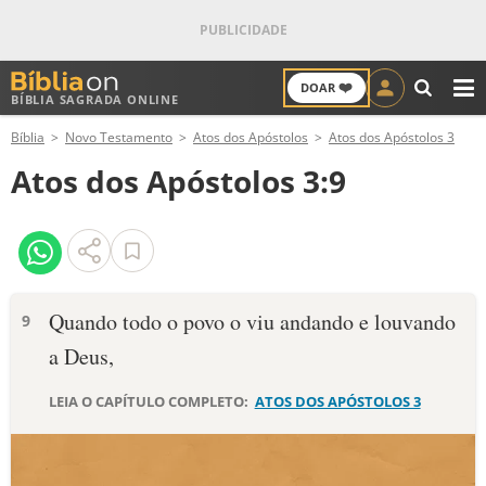
❤️
DOAR
BÍBLIA SAGRADA ONLINE
M
Bíblia
Novo Testamento
Atos dos Apóstolos
Atos dos Apóstolos 3
ANTIGO TESTAMENTO
Atos dos Apóstolos 3:9
NOVO TESTAMENTO
VERSÍCULOS
VERSÍCULO DO DIA
Quando todo o povo o viu andando e louvando
9
a Deus,
PALAVRA DO DIA
LEIA O CAPÍTULO COMPLETO:
ATOS DOS APÓSTOLOS 3
SALMO DO DIA
DEVOCIONAL DIÁRIO