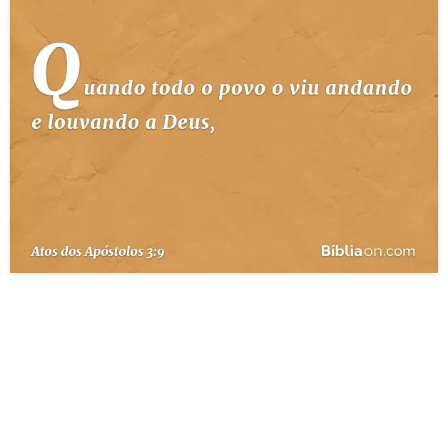
10 MANDAMENTOS
ESTUDOS BÍBLICOS
ESBOÇOS DE PREGAÇÃO
TEMAS
PERGUNTE À BÍBLIA
IA
TERMO BÍBLICO
JOGOS
QUEM SOMOS
LOJA BÍBLIAON