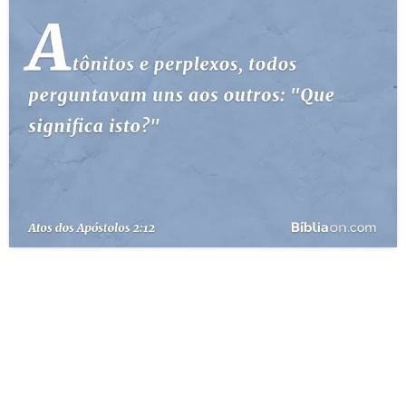
10 MANDAMENTOS
ESTUDOS BÍBLICOS
ESBOÇOS DE PREGAÇÃO
TEMAS
PERGUNTE À BÍBLIA
IA
TERMO BÍBLICO
JOGOS
QUEM SOMOS
LOJA BÍBLIAON