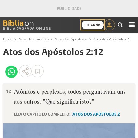
❤️
DOAR
BÍBLIA SAGRADA ONLINE
M
Bíblia
Novo Testamento
Atos dos Apóstolos
Atos dos Apóstolos 2
ANTIGO TESTAMENTO
Atos dos Apóstolos 2:12
NOVO TESTAMENTO
VERSÍCULOS
VERSÍCULO DO DIA
Atônitos e perplexos, todos perguntavam uns
12
aos outros: "Que significa isto?"
PALAVRA DO DIA
LEIA O CAPÍTULO COMPLETO:
ATOS DOS APÓSTOLOS 2
SALMO DO DIA
DEVOCIONAL DIÁRIO