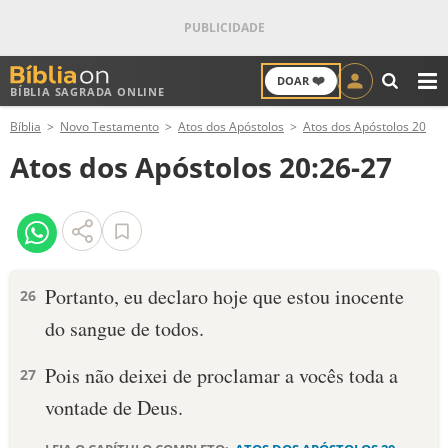
❤️
DOAR
BÍBLIA SAGRADA ONLINE
M
Bíblia
Novo Testamento
Atos dos Apóstolos
Atos dos Apóstolos 20
ANTIGO TESTAMENTO
Atos dos Apóstolos 20:26-27
NOVO TESTAMENTO
VERSÍCULOS
VERSÍCULO DO DIA
Portanto, eu declaro hoje que estou inocente
26
do sangue de todos.
PALAVRA DO DIA
Pois não deixei de proclamar a vocês toda a
27
SALMO DO DIA
vontade de Deus.
DEVOCIONAL DIÁRIO