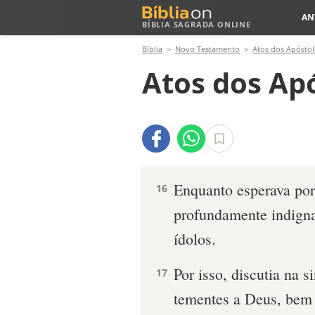
AN
BÍBLIA SAGRADA ONLINE
Bíblia
Novo Testamento
Atos dos Apóstol
Atos dos Apó
Enquanto esperava por
16
profundamente indigna
ídolos.
Por isso, discutia na
17
tementes a Deus, bem 