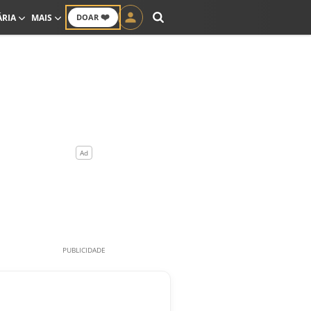
❤️
ÁRIA
MAIS
DOAR