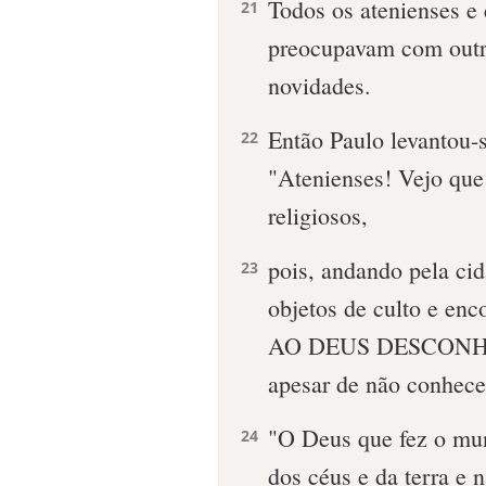
Todos os atenienses e 
21
preocupavam com outra
novidades.
Então Paulo levantou-
22
"Atenienses! Vejo que
religiosos,
pois, andando pela ci
23
objetos de culto e enco
AO DEUS DESCONHECI
apesar de não conhece
"O Deus que fez o mun
24
dos céus e da terra e 