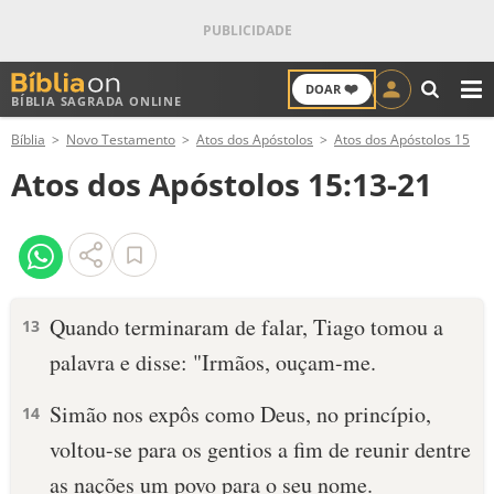
❤️
DOAR
BÍBLIA SAGRADA ONLINE
M
Bíblia
Novo Testamento
Atos dos Apóstolos
Atos dos Apóstolos 15
ANTIGO TESTAMENTO
Atos dos Apóstolos 15:13-21
NOVO TESTAMENTO
VERSÍCULOS
VERSÍCULO DO DIA
Quando terminaram de falar, Tiago tomou a
13
palavra e disse: "Irmãos, ouçam-me.
PALAVRA DO DIA
Simão nos expôs como Deus, no princípio,
14
SALMO DO DIA
voltou-se para os gentios a fim de reunir dentre
DEVOCIONAL DIÁRIO
as nações um povo para o seu nome.