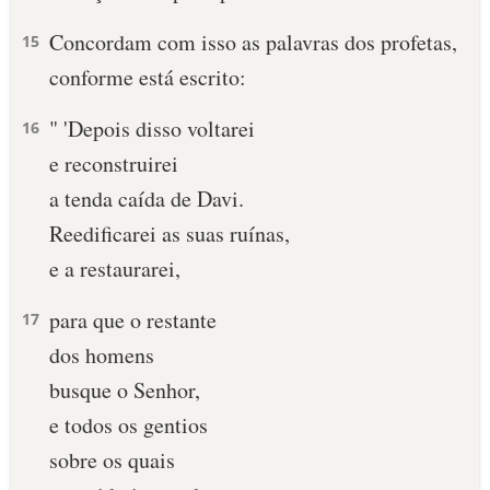
Concordam com isso as palavras dos profetas,
10 MANDAMENTOS
15
conforme está escrito:
ESTUDOS BÍBLICOS
" 'Depois disso voltarei
16
ESBOÇOS DE PREGAÇÃO
e reconstruirei
a tenda caída de Davi.
TEMAS
Reedificarei as suas ruínas,
PERGUNTE À BÍBLIA
e a restaurarei,
IA
para que o restante
TERMO BÍBLICO
17
JOGOS
dos homens
QUEM SOMOS
busque o Senhor,
e todos os gentios
LOJA BÍBLIAON
sobre os quais