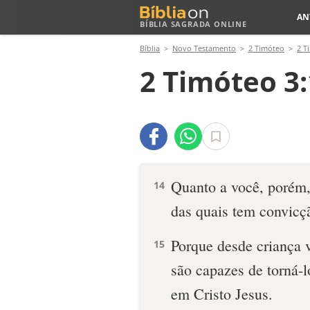
AN
BÍBLIA SAGRADA ONLINE
Bíblia
Novo Testamento
2 Timóteo
2 T
2 Timóteo 3:
Quanto a você, porém,
14
das quais tem convicç
Porque desde criança 
15
são capazes de torná-l
em Cristo Jesus.