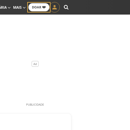
❤️
ÁRIA
MAIS
DOAR