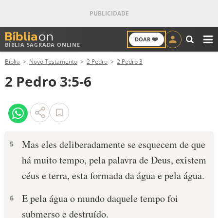
❤️
DOAR
BÍBLIA SAGRADA ONLINE
M
Bíblia
Novo Testamento
2 Pedro
2 Pedro 3
ANTIGO TESTAMENTO
2 Pedro 3:5-6
NOVO TESTAMENTO
VERSÍCULOS
VERSÍCULO DO DIA
Mas eles deliberadamente se esquecem de que
5
há muito tempo, pela palavra de Deus, existem
PALAVRA DO DIA
céus e terra, esta formada da água e pela água.
SALMO DO DIA
E pela água o mundo daquele tempo foi
6
DEVOCIONAL DIÁRIO
submerso e destruído.