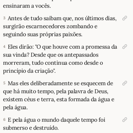
ensinaram a vocês.
10 MANDAMENTOS
Antes de tudo saibam que, nos últimos dias,
3
surgirão escarnecedores zombando e
ESTUDOS BÍBLICOS
seguindo suas próprias paixões.
ESBOÇOS DE PREGAÇÃO
Eles dirão: "O que houve com a promessa da
4
sua vinda? Desde que os antepassados
TEMAS
morreram, tudo continua como desde o
princípio da criação".
PERGUNTE À BÍBLIA
IA
Mas eles deliberadamente se esquecem de
5
TERMO BÍBLICO
JOGOS
que há muito tempo, pela palavra de Deus,
existem céus e terra, esta formada da água e
QUEM SOMOS
pela água.
LOJA BÍBLIAON
E pela água o mundo daquele tempo foi
6
submerso e destruído.