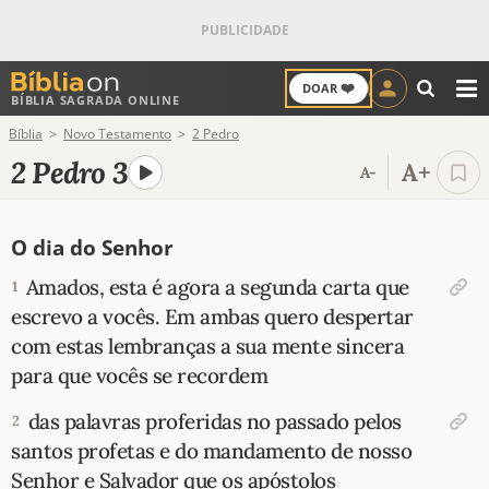
❤️
DOAR
BÍBLIA SAGRADA ONLINE
M
Bíblia
Novo Testamento
2 Pedro
ANTIGO TESTAMENTO
2 Pedro 3
A+
A-
NOVO TESTAMENTO
O dia do Senhor
VERSÍCULOS
Amados, esta é agora a segunda carta que
1
VERSÍCULO DO DIA
escrevo a vocês. Em ambas quero despertar
com estas lembranças a sua mente sincera
PALAVRA DO DIA
para que vocês se recordem
SALMO DO DIA
das palavras proferidas no passado pelos
2
santos profetas e do mandamento de nosso
DEVOCIONAL DIÁRIO
Senhor e Salvador que os apóstolos