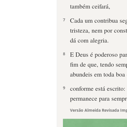
também ceifará,
Cada um contribua se
7
tristeza, nem por con
dá com alegria.
E Deus é poderoso par
8
fim de que, tendo semp
abundeis em toda boa 
conforme está escrito:
9
permanece para sempr
Versão Almeida Revisada Imp