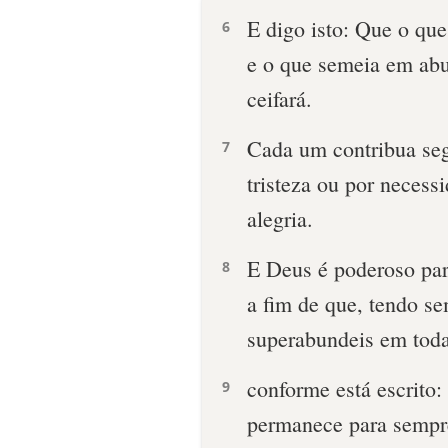
E digo isto: Que o qu
6
e o que semeia em ab
ceifará.
Cada um contribua se
7
tristeza ou por neces
alegria.
E Deus é poderoso par
8
a fim de que, tendo se
superabundeis em toda
conforme está escrito:
9
permanece para sempr