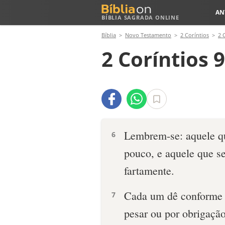
AN
BÍBLIA SAGRADA ONLINE
Bíblia
Novo Testamento
2 Coríntios
2 
2 Coríntios 9
Lembrem-se: aquele q
6
pouco, e aquele que s
fartamente.
Cada um dê conforme 
7
pesar ou por obrigaçã