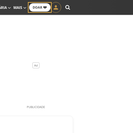
❤️
ÁRIA
MAIS
DOAR