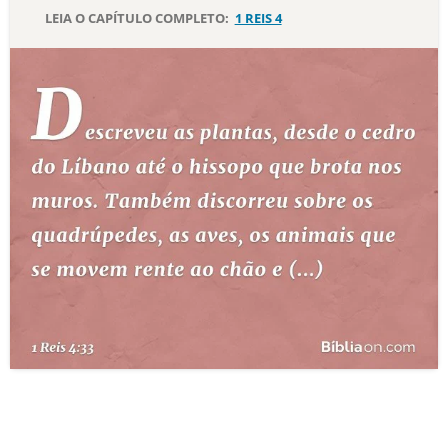
LEIA O CAPÍTULO COMPLETO:
1 REIS 4
10 MANDAMENTOS
ESTUDOS BÍBLICOS
ESBOÇOS DE PREGAÇÃO
TEMAS
PERGUNTE À BÍBLIA
IA
TERMO BÍBLICO
JOGOS
QUEM SOMOS
LOJA BÍBLIAON