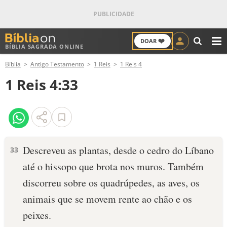
❤️
DOAR
BÍBLIA SAGRADA ONLINE
M
Bíblia
Antigo Testamento
1 Reis
1 Reis 4
ANTIGO TESTAMENTO
1 Reis 4:33
NOVO TESTAMENTO
VERSÍCULOS
VERSÍCULO DO DIA
Descreveu as plantas, desde o cedro do Líbano
33
até o hissopo que brota nos muros. Também
PALAVRA DO DIA
discorreu sobre os quadrúpedes, as aves, os
SALMO DO DIA
animais que se movem rente ao chão e os
peixes.
DEVOCIONAL DIÁRIO