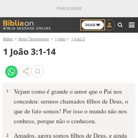
❤️
DOAR
BÍBLIA SAGRADA ONLINE
M
Bíblia
Novo Testamento
1 João
1 João 3
ANTIGO TESTAMENTO
1 João 3:1-14
NOVO TESTAMENTO
VERSÍCULOS
VERSÍCULO DO DIA
Vejam como é grande o amor que o Pai nos
1
concedeu: sermos chamados filhos de Deus, o
PALAVRA DO DIA
que de fato somos! Por isso o mundo não nos
SALMO DO DIA
conhece, porque não o conheceu.
DEVOCIONAL DIÁRIO
Amados, agora somos filhos de Deus, e ainda
2