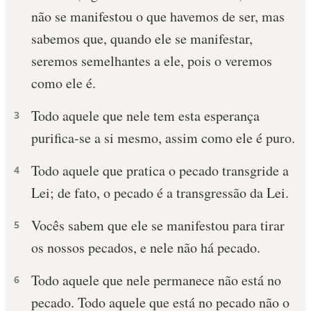
não se manifestou o que havemos de ser, mas
10 MANDAMENTOS
sabemos que, quando ele se manifestar,
seremos semelhantes a ele, pois o veremos
ESTUDOS BÍBLICOS
como ele é.
ESBOÇOS DE PREGAÇÃO
Todo aquele que nele tem esta esperança
3
TEMAS
purifica-se a si mesmo, assim como ele é puro.
PERGUNTE À BÍBLIA
Todo aquele que pratica o pecado transgride a
4
IA
Lei; de fato, o pecado é a transgressão da Lei.
TERMO BÍBLICO
JOGOS
Vocês sabem que ele se manifestou para tirar
5
QUEM SOMOS
os nossos pecados, e nele não há pecado.
LOJA BÍBLIAON
Todo aquele que nele permanece não está no
6
pecado. Todo aquele que está no pecado não o