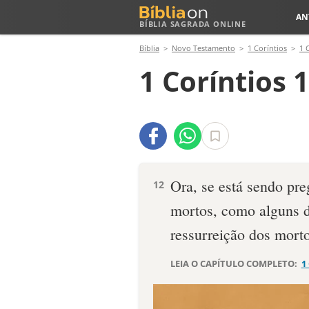
AN
BÍBLIA SAGRADA ONLINE
Bíblia
Novo Testamento
1 Coríntios
1 
1 Coríntios 
Ora, se está sendo pre
12
mortos, como alguns d
ressurreição dos mort
LEIA O CAPÍTULO COMPLETO:
1