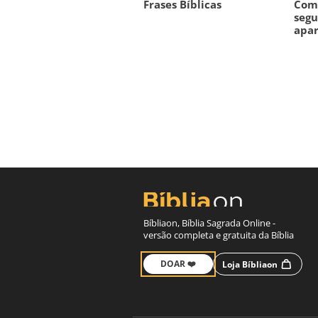
Frases Bíblicas
Como
segu
apar
Bíbliaon, Bíblia Sagrada Online -
versão completa e gratuita da Bíblia
DOAR ❤️
Loja Bíbliaon