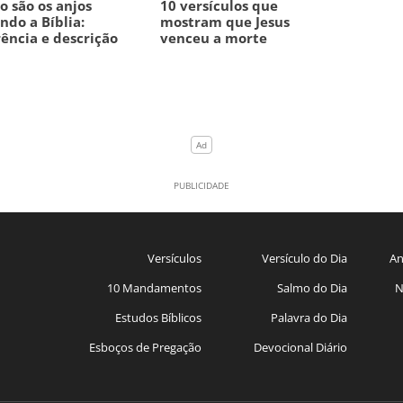
 são os anjos
10 versículos que
ndo a Bíblia:
mostram que Jesus
ência e descrição
venceu a morte
Versículos
Versículo do Dia
An
10 Mandamentos
Salmo do Dia
N
Estudos Bíblicos
Palavra do Dia
Esboços de Pregação
Devocional Diário