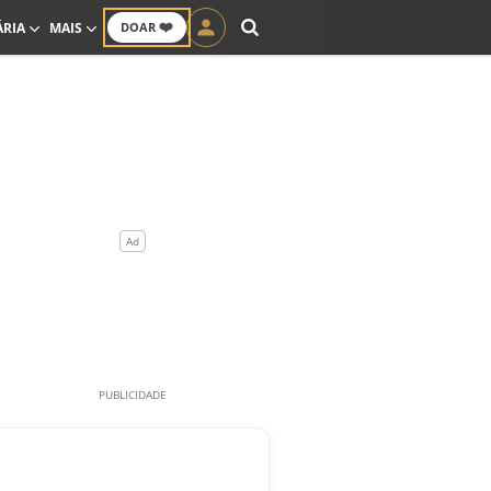
❤️
ÁRIA
MAIS
DOAR