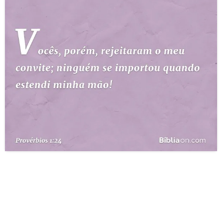
10 MANDAMENTOS
ESTUDOS BÍBLICOS
ESBOÇOS DE PREGAÇÃO
TEMAS
PERGUNTE À BÍBLIA
IA
TERMO BÍBLICO
JOGOS
QUEM SOMOS
LOJA BÍBLIAON