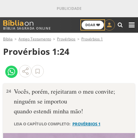
❤️
DOAR
BÍBLIA SAGRADA ONLINE
M
Bíblia
Antigo Testamento
Provérbios
Provérbios 1
ANTIGO TESTAMENTO
Provérbios 1:24
NOVO TESTAMENTO
VERSÍCULOS
VERSÍCULO DO DIA
Vocês, porém, rejeitaram o meu convite;
24
ninguém se importou
PALAVRA DO DIA
quando estendi minha mão!
SALMO DO DIA
LEIA O CAPÍTULO COMPLETO:
PROVÉRBIOS 1
DEVOCIONAL DIÁRIO