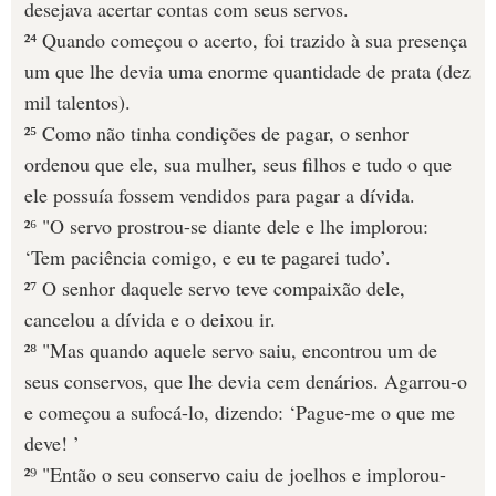
desejava acertar contas com seus servos.
²⁴ Quando começou o acerto, foi trazido à sua presença
um que lhe devia uma enorme quantidade de prata (dez
mil talentos).
²⁵ Como não tinha condições de pagar, o senhor
ordenou que ele, sua mulher, seus filhos e tudo o que
ele possuía fossem vendidos para pagar a dívida.
²⁶ "O servo prostrou-se diante dele e lhe implorou:
‘Tem paciência comigo, e eu te pagarei tudo’.
²⁷ O senhor daquele servo teve compaixão dele,
cancelou a dívida e o deixou ir.
²⁸ "Mas quando aquele servo saiu, encontrou um de
seus conservos, que lhe devia cem denários. Agarrou-o
e começou a sufocá-lo, dizendo: ‘Pague-me o que me
deve! ’
²⁹ "Então o seu conservo caiu de joelhos e implorou-