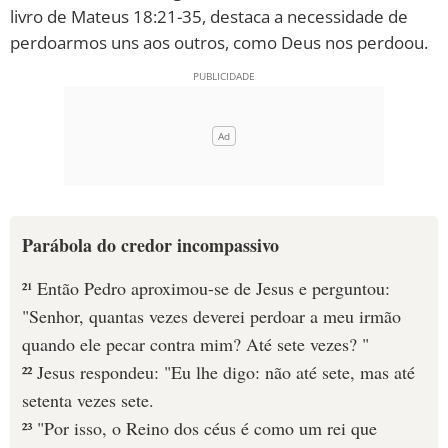
livro de Mateus 18:21-35, destaca a necessidade de
10 MANDAMENTOS
perdoarmos uns aos outros, como Deus nos perdoou.
ESTUDOS BÍBLICOS
ESBOÇOS DE PREGAÇÃO
TEMAS
PERGUNTE À BÍBLIA
Parábola do credor incompassivo
IA
²¹ Então Pedro aproximou-se de Jesus e perguntou:
TERMO BÍBLICO
JOGOS
"Senhor, quantas vezes deverei perdoar a meu irmão
quando ele pecar contra mim? Até sete vezes? "
QUEM SOMOS
²² Jesus respondeu: "Eu lhe digo: não até sete, mas até
LOJA BÍBLIAON
setenta vezes sete.
²³ "Por isso, o Reino dos céus é como um rei que