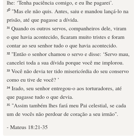
lhe: ‘Tenha paciência comigo, e eu lhe pagarei’.
³⁰ "Mas ele não quis. Antes, saiu e mandou lançá-lo na
prisão, até que pagasse a dívida.
³¹ Quando os outros servos, companheiros dele, viram
o que havia acontecido, ficaram muito tristes e foram
contar ao seu senhor tudo o que havia acontecido.
³² "Então o senhor chamou o servo e disse: ‘Servo mau,
cancelei toda a sua dívida porque você me implorou.
³³ Você não devia ter tido misericórdia do seu conservo
como eu tive de você? ’
³⁴ Irado, seu senhor entregou-o aos torturadores, até
que pagasse tudo o que devia.
³⁵ "Assim também lhes fará meu Pai celestial, se cada
um de vocês não perdoar de coração a seu irmão".
- Mateus 18:21-35