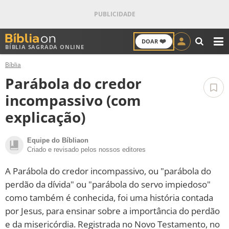
❤️
DOAR
BÍBLIA SAGRADA ONLINE
M
Bíblia
ANTIGO TESTAMENTO
Parábola do credor
NOVO TESTAMENTO
incompassivo (com
explicação)
VERSÍCULOS
Equipe do Bíbliaon
VERSÍCULO DO DIA
Criado e revisado pelos nossos editores
PALAVRA DO DIA
A Parábola do credor incompassivo, ou "parábola do
perdão da dívida" ou "parábola do servo impiedoso"
SALMO DO DIA
como também é conhecida, foi uma história contada
por Jesus, para ensinar sobre a importância do perdão
DEVOCIONAL DIÁRIO
e da misericórdia. Registrada no Novo Testamento, no