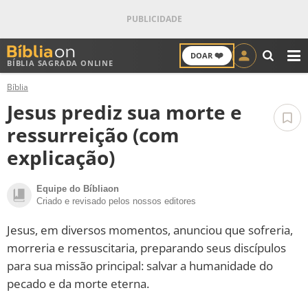
❤️
DOAR
BÍBLIA SAGRADA ONLINE
M
Bíblia
ANTIGO TESTAMENTO
Jesus prediz sua morte e
NOVO TESTAMENTO
ressurreição (com
explicação)
VERSÍCULOS
Equipe do Bíbliaon
VERSÍCULO DO DIA
Criado e revisado pelos nossos editores
PALAVRA DO DIA
Jesus, em diversos momentos, anunciou que sofreria,
morreria e ressuscitaria, preparando seus discípulos
SALMO DO DIA
para sua missão principal: salvar a humanidade do
pecado e da morte eterna.
DEVOCIONAL DIÁRIO