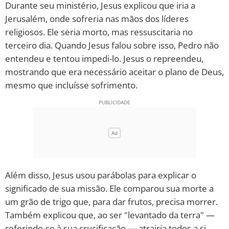
Durante seu ministério, Jesus explicou que iria a
Jerusalém, onde sofreria nas mãos dos líderes
10 MANDAMENTOS
religiosos. Ele seria morto, mas ressuscitaria no
terceiro dia. Quando Jesus falou sobre isso, Pedro não
ESTUDOS BÍBLICOS
entendeu e tentou impedi-lo. Jesus o repreendeu,
mostrando que era necessário aceitar o plano de Deus,
ESBOÇOS DE PREGAÇÃO
mesmo que incluísse sofrimento.
TEMAS
PERGUNTE À BÍBLIA
IA
TERMO BÍBLICO
JOGOS
Além disso, Jesus usou parábolas para explicar o
QUEM SOMOS
significado de sua missão. Ele comparou sua morte a
um grão de trigo que, para dar frutos, precisa morrer.
LOJA BÍBLIAON
Também explicou que, ao ser "levantado da terra" —
referindo-se à sua crucificação — atrairia todos a si.