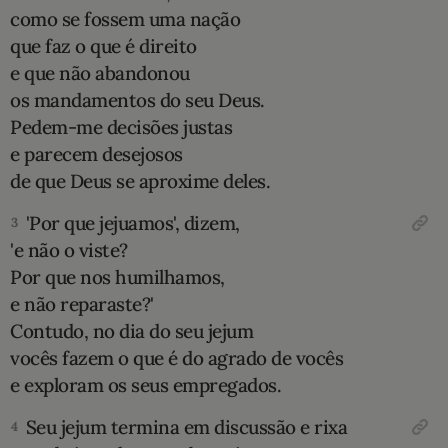
como se fossem uma nação
10 MANDAMENTOS
que faz o que é direito
e que não abandonou
ESTUDOS BÍBLICOS
os mandamentos do seu Deus.
Pedem-me decisões justas
ESBOÇOS DE PREGAÇÃO
e parecem desejosos
de que Deus se aproxime deles.
TEMAS
'Por que jejuamos', dizem,
3
PERGUNTE À BÍBLIA
IA
'e não o viste?
Por que nos humilhamos,
TERMO BÍBLICO
JOGOS
e não reparaste?'
Contudo, no dia do seu jejum
QUEM SOMOS
vocês fazem o que é do agrado de vocês
e exploram os seus empregados.
LOJA BÍBLIAON
Seu jejum termina em discussão e rixa
4