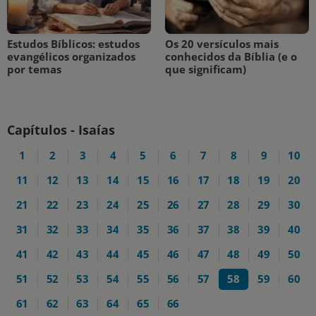
Estudos Bíblicos: estudos
Os 20 versículos mais
evangélicos organizados
conhecidos da Bíblia (e o
por temas
que significam)
Capítulos - Isaías
1
2
3
4
5
6
7
8
9
10
11
12
13
14
15
16
17
18
19
20
21
22
23
24
25
26
27
28
29
30
31
32
33
34
35
36
37
38
39
40
41
42
43
44
45
46
47
48
49
50
51
52
53
54
55
56
57
58
59
60
61
62
63
64
65
66