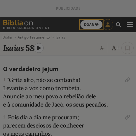
❤️
DOAR
BÍBLIA SAGRADA ONLINE
M
Bíblia
Antigo Testamento
Isaías
ANTIGO TESTAMENTO
Isaías 58
A+
A-
NOVO TESTAMENTO
O verdadeiro jejum
VERSÍCULOS
"Grite alto, não se contenha!
1
VERSÍCULO DO DIA
Levante a voz como trombeta.
Anuncie ao meu povo a rebelião dele
PALAVRA DO DIA
e à comunidade de Jacó, os seus pecados.
SALMO DO DIA
Pois dia a dia me procuram;
2
parecem desejosos de conhecer
DEVOCIONAL DIÁRIO
os meus caminhos,