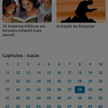
15 histórias bíblicas em
A oração de Ezequias
formato infantil (com
moral)
Capítulos - Isaías
1
2
3
4
5
6
7
8
9
10
11
12
13
14
15
16
17
18
19
20
21
22
23
24
25
26
27
28
29
30
31
32
33
34
35
36
37
38
39
40
41
42
43
44
45
46
47
48
49
50
51
52
53
54
55
56
57
58
59
60