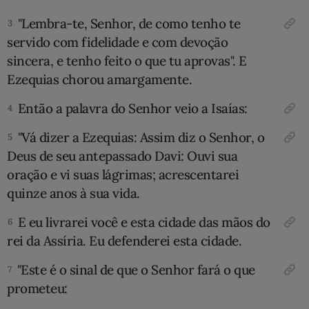
"Lembra-te, Senhor, de como tenho te
3
10 MANDAMENTOS
servido com fidelidade e com devoção
sincera, e tenho feito o que tu aprovas". E
ESTUDOS BÍBLICOS
Ezequias chorou amargamente.
ESBOÇOS DE PREGAÇÃO
Então a palavra do Senhor veio a Isaías:
4
TEMAS
"Vá dizer a Ezequias: Assim diz o Senhor, o
5
Deus de seu antepassado Davi: Ouvi sua
PERGUNTE À BÍBLIA
IA
oração e vi suas lágrimas; acrescentarei
quinze anos à sua vida.
TERMO BÍBLICO
JOGOS
E eu livrarei você e esta cidade das mãos do
6
QUEM SOMOS
rei da Assíria. Eu defende­rei esta cidade.
"Este é o sinal de que o Senhor fará o que
7
LOJA BÍBLIAON
prometeu: