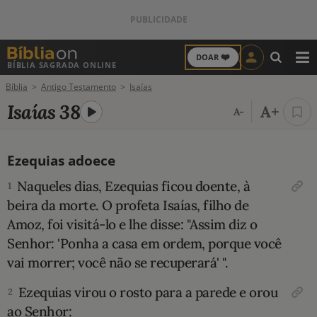
❤️
DOAR
BÍBLIA SAGRADA ONLINE
M
Bíblia
Antigo Testamento
Isaías
ANTIGO TESTAMENTO
Isaías 38
A+
A-
NOVO TESTAMENTO
Ezequias adoece
VERSÍCULOS
Naqueles dias, Ezequias ficou doente, à
1
VERSÍCULO DO DIA
beira da morte. O profeta Isaías, filho de
Amoz, foi visitá-lo e lhe disse: "Assim diz o
PALAVRA DO DIA
Senhor: 'Ponha a casa em ordem, porque você
vai morrer; você não se recuperará' ".
SALMO DO DIA
Ezequias virou o rosto para a parede e orou
2
DEVOCIONAL DIÁRIO
ao Senhor: