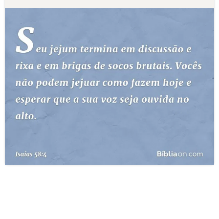
10 MANDAMENTOS
ESTUDOS BÍBLICOS
ESBOÇOS DE PREGAÇÃO
TEMAS
PERGUNTE À BÍBLIA
IA
TERMO BÍBLICO
JOGOS
QUEM SOMOS
LOJA BÍBLIAON