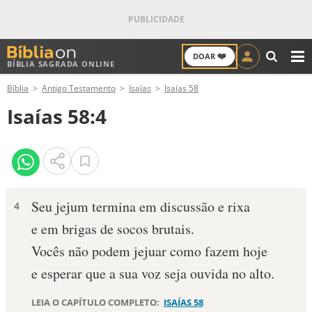
❤️
DOAR
BÍBLIA SAGRADA ONLINE
M
Bíblia
Antigo Testamento
Isaías
Isaías 58
ANTIGO TESTAMENTO
Isaías 58:4
NOVO TESTAMENTO
VERSÍCULOS
VERSÍCULO DO DIA
Seu jejum termina em discussão e rixa
4
e em brigas de socos brutais.
PALAVRA DO DIA
Vocês não podem jejuar como fazem hoje
SALMO DO DIA
e esperar que a sua voz seja ouvida no alto.
DEVOCIONAL DIÁRIO
LEIA O CAPÍTULO COMPLETO:
ISAÍAS 58