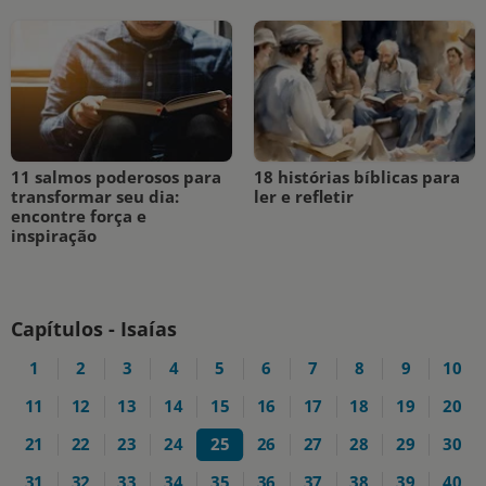
11 salmos poderosos para
18 histórias bíblicas para
transformar seu dia:
ler e refletir
encontre força e
inspiração
Capítulos - Isaías
1
2
3
4
5
6
7
8
9
10
11
12
13
14
15
16
17
18
19
20
21
22
23
24
25
26
27
28
29
30
31
32
33
34
35
36
37
38
39
40