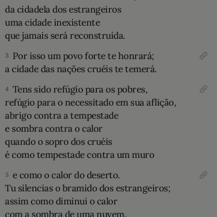
da cidadela dos estrangeiros
10 MANDAMENTOS
uma cidade inexistente
que jamais será reconstruída.
ESTUDOS BÍBLICOS
Por isso um povo forte te honrará;
3
ESBOÇOS DE PREGAÇÃO
a cidade das nações cruéis te temerá.
Tens sido refúgio para os pobres,
4
TEMAS
refúgio para o necessitado em sua aflição,
abrigo contra a tempestade
PERGUNTE À BÍBLIA
IA
e sombra contra o calor
quando o sopro dos cruéis
TERMO BÍBLICO
JOGOS
é como tempestade contra um muro
QUEM SOMOS
e como o calor do deserto.
5
Tu silencias o bramido dos estrangeiros;
LOJA BÍBLIAON
assim como diminui o calor
com a sombra de uma nuvem,