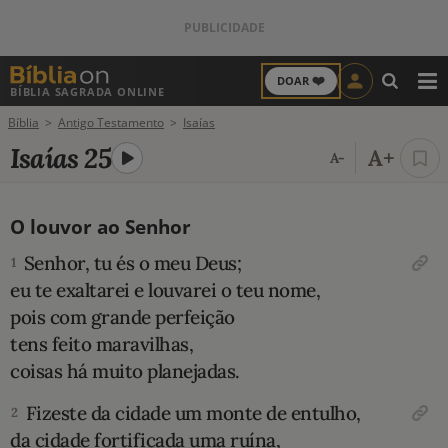
❤️
DOAR
BÍBLIA SAGRADA ONLINE
M
Bíblia
Antigo Testamento
Isaías
ANTIGO TESTAMENTO
Isaías 25
A+
A-
NOVO TESTAMENTO
O louvor ao Senhor
VERSÍCULOS
Senhor, tu és o meu Deus;
1
VERSÍCULO DO DIA
eu te exaltarei e louvarei o teu nome,
pois com grande perfeição
PALAVRA DO DIA
tens feito maravilhas,
coisas há muito planejadas.
SALMO DO DIA
Fizeste da cidade um monte de entulho,
2
DEVOCIONAL DIÁRIO
da cidade fortificada uma ruína,