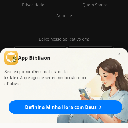
Privacidade
Quem Somos
Anuncie
Baixe nosso aplicativo em:
×
App Bíbliaon
Seu tempo com Deus, na hora certa.
Instale o App e agende seu encontro diário com
a Palavra.
© 2009 - 2026
7Graus
- Todos os direitos reservados.
Definir a Minha Hora com Deus
Isaías 26