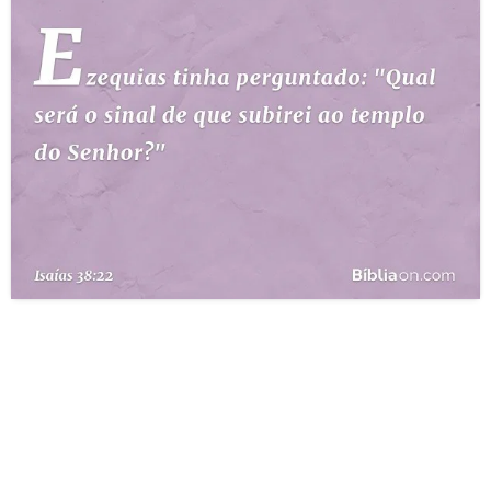
10 MANDAMENTOS
ESTUDOS BÍBLICOS
ESBOÇOS DE PREGAÇÃO
TEMAS
PERGUNTE À BÍBLIA
IA
TERMO BÍBLICO
JOGOS
QUEM SOMOS
LOJA BÍBLIAON