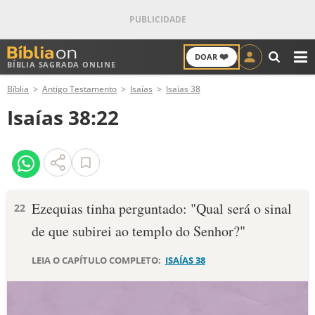
❤️
DOAR
BÍBLIA SAGRADA ONLINE
M
Bíblia
Antigo Testamento
Isaías
Isaías 38
ANTIGO TESTAMENTO
Isaías 38:22
NOVO TESTAMENTO
VERSÍCULOS
VERSÍCULO DO DIA
Ezequias tinha perguntado: "Qual será o sinal
22
de que subirei ao templo do Senhor?"
PALAVRA DO DIA
LEIA O CAPÍTULO COMPLETO:
ISAÍAS 38
SALMO DO DIA
DEVOCIONAL DIÁRIO