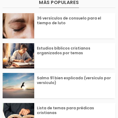
MÁS POPULARES
Conocer a Dios nos a
el Señor manife
36 versículos de consuelo para el
uda a entender el ori
su gloria y se r
tiempo de luto
en...
a a...
Estudios bíblicos cristianos
organizados por temas
Salmo 91 bien explicado (versículo por
versículo)
Lista de temas para prédicas
cristianas