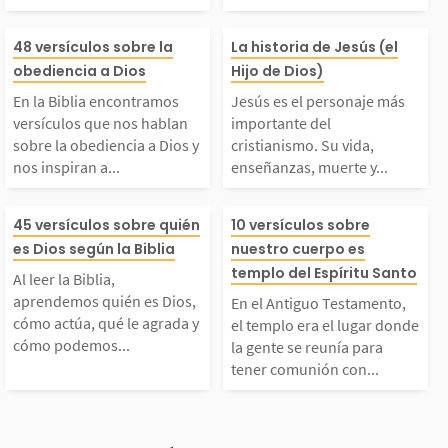
e está compuesta por
ue te cuesta co
En la Biblia encontra
Jesús es el per
Dios Padre, Dios Hijo
r? ¡Recuerda qu
48 versículos sobre la
La historia de Jesús (el
obediencia a Dios
Hijo de Dios)
mos versículos que no
más importante 
 Dios Espíritu Santo.
eñor está conti
En la Biblia encontramos
Jesús es el personaje más
versículos que nos hablan
importante del
s hablan sobre la obe
istianismo. Su v
sobre la obediencia a Dios y
cristianismo. Su vida,
Mora en el creyente y
Espíritu Santo 
nos inspiran a...
enseñanzas, muerte y...
iencia a Dios y nos i
señanzas, muert
o...
n...
l leer la Biblia, apre
En el Antiguo 
45 versículos sobre quién
10 versículos sobre
nspiran a obedecerlo.
urrección son l
es Dios según la Biblia
nuestro cuerpo es
ndemos quién es Dios,
nto, el templo er
templo del Espíritu Santo
Al leer la Biblia,
La obediencia genuin
de la fe cristian
aprendemos quién es Dios,
En el Antiguo Testamento,
cómo actúa, qué le ag
ugar donde la g
cómo actúa, qué le agrada y
el templo era el lugar donde
cómo podemos...
la gente se reunía para
a surge de un corazón
ciendo a las pe
tener comunión con...
rada y cómo podemos
e reunía para t
leno de...
s...
relacionarnos con él.
munión con Dios