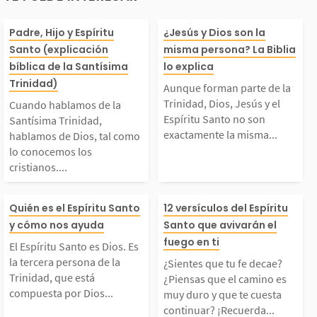
Otro
Cuando hablamos de l
Aunque forman 
Padre, Hijo y Espíritu
¿Jesús y Dios son la
Santo (explicación
misma persona? La Biblia
a Santísima Trinidad,
de la Trinidad, 
bíblica de la Santísima
lo explica
Trinidad)
Aunque forman parte de la
hablamos de Dios, tal
esús y el Espíri
Trinidad, Dios, Jesús y el
Cuando hablamos de la
Espíritu Santo no son
Santísima Trinidad,
exactamente la misma...
hablamos de Dios, tal como
como lo conocemos lo
o no son exact
lo conocemos los
cristianos....
 cristianos. Siendo u
la misma perso
El Espíritu Santo es D
¿Sientes que tu 
Quién es el Espíritu Santo
12 versículos del Espíritu
 solo Dios, él se man
Trinidad está 
y cómo nos ayuda
Santo que avivarán el
os. Es la tercera pers
ae? ¿Piensas qu
fuego en ti
fiesta o se da a conoc
ta por: Dios Pa
El Espíritu Santo es Dios. Es
la tercera persona de la
¿Sientes que tu fe decae?
ona de la Trinidad, qu
amino es muy d
Trinidad, que está
¿Piensas que el camino es
r de...
os...
compuesta por Dios...
muy duro y que te cuesta
continuar? ¡Recuerda...