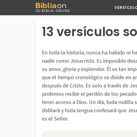
Buscar
VERSÍCUL
SU BIBLIA ONLINE
en
Bibliaon
13 versículos s
En toda la historia, nunca ha habido ni h
nadie como Jesucristo. Es imposible desc
su amor, gloria y esplendor. Él es tan im
que el tiempo cronológico se divide en a
después de Cristo. Es solo a través de Je
podemos recibir el perdón de los pecado
tener acceso a Dios. Un día, toda rodilla 
doblará y toda lengua confesará que Jes
es el Señor.