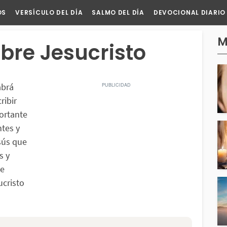
OS
VERSÍCULO DEL DÍA
SALMO DEL DÍA
DEVOCIONAL DIARIO
M
obre Jesucristo
abrá
ribir
portante
ntes y
sús que
s y
se
ucristo