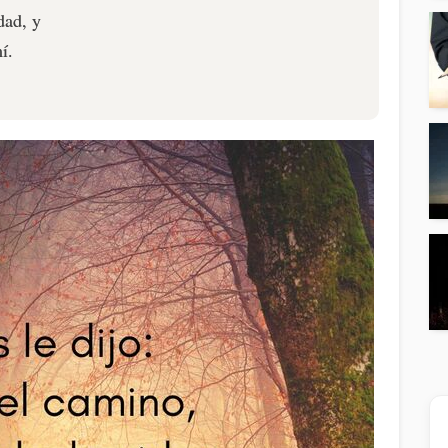
dad, y
í.