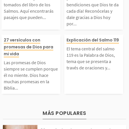
tomados del libro de los
bendiciones que Dios te da
ue también ofrecen un
él, pues definen 
de los Salmos. Aquí en
cada día! Reco
Salmos. Aquí encontrarás
cada día! Reconócelas y
pasajes que pueden...
dale gracias a Dios hoy
onsuelo...
por...
contrarás pasajes que
s y dale gracia
Las promesas de Dios
El tema central
ueden servirte de ins
s hoy por cada 
27 versículos con
Explicación del Salmo 119
promesas de Dios para
El tema central del salmo
siempre se cumplen p
lmo 119 es la P
mi vida
iración para exaltar,
ellas. Estas fras
119 es la Palabra de Dios,
tema que se presenta a
Las promesas de Dios
través de oraciones y...
orque él no miente. Di
de Dios, tema q
siempre se cumplen porque
alabar y adorar a Dio
yudarán a expre
él no miente. Dios hace
muchas promesas en la
os hace muchas prome
resenta a través
...
u...
Biblia...
as en la Biblia para t
aciones y reflex
odos los que le aman
cortas. Se dice
MÁS POPULARES