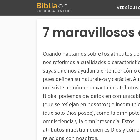
Buscar
VERSÍCUL
SU BIBLIA ONLINE
en
Bibliaon
7 maravillosos 
Cuando hablamos sobre los atributos de
nos referimos a cualidades o característi
suyas que nos ayudan a entender cómo e
pues definen su naturaleza y carácter. A
no existe un número exacto de atributos 
Biblia, podemos dividirlos en comunicab
(que se reflejan en nosotros) e incomuni
(que solo Dios posee), como la omnipoten
omnisciencia y la omnipresencia. Estos
atributos muestran quién es Dios y cómo
relaciona con nosotros.