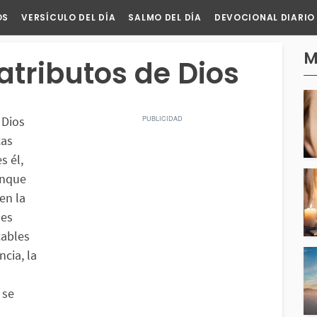
OS
VERSÍCULO DEL DÍA
SALMO DEL DÍA
DEVOCIONAL DIARIO
M
atributos de Dios
 Dios
cas
s él,
unque
en la
les
cables
cia, la
 se