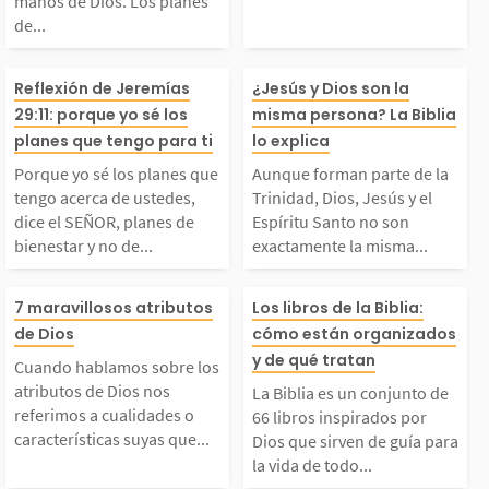
manos de Dios. Los planes
de...
s planes de Dios sie
mpo cronológic
Porque yo sé los plan
Aunque forman 
Reflexión de Jeremías
¿Jesús y Dios son la
mpre se cumplen y sus
uencial que pu
29:11: porque yo sé los
misma persona? La Biblia
es que tengo acerca d
de la Trinidad, 
planes que tengo para ti
lo explica
planes para nosotros s
dirse en segund
Porque yo sé los planes que
Aunque forman parte de la
 ustedes, dice el SEÑ
esús y el Espíri
tengo acerca de ustedes,
Trinidad, Dios, Jesús y el
n...
as,...
dice el SEÑOR, planes de
Espíritu Santo no son
bienestar y no de...
exactamente la misma...
OR, planes de bienest
o no son exact
Cuando hablamos sob
La Biblia es un
ar y no de mal, para d
la misma perso
7 maravillosos atributos
Los libros de la Biblia:
de Dios
cómo están organizados
e los atributos de Dio
to de 66 libros 
y de qué tratan
rles porvenir y esper
Trinidad está 
Cuando hablamos sobre los
atributos de Dios nos
La Biblia es un conjunto de
 nos referimos a cual
dos por Dios qu
referimos a cualidades o
anza. - Jeremías 29:1
ta por: Dios Pa
66 libros inspirados por
características suyas que...
Dios que sirven de guía para
la vida de todo...
dades o característic
n de guía para 
...
os...