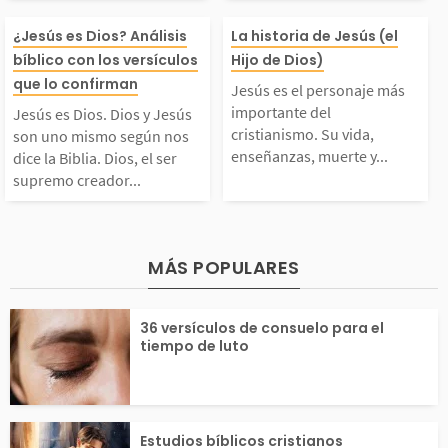
Jesús es Dios. Dios y
Jesús es el per
as suyas que nos ayud
de todo creyent
¿Jesús es Dios? Análisis
La historia de Jesús (el
bíblico con los versículos
Hijo de Dios)
Jesús son uno mismo s
más importante 
que lo confirman
an a entender cómo es
libros fueron es
Jesús es el personaje más
importante del
Jesús es Dios. Dios y Jesús
gún nos dice la Bibli
istianismo. Su v
cristianismo. Su vida,
l, pues definen su...
por más de 40 
son uno mismo según nos
enseñanzas, muerte y...
dice la Biblia. Dios, el ser
supremo creador...
. Dios, el ser suprem
señanzas, muert
as...
o creador de todo, dec
urrección son l
MÁS POPULARES
idió revelarse como u
de la fe cristian
36 versículos de consuelo para el
na Trinidad: Dios Pad
ciendo a las pe
tiempo de luto
e,...
s...
Estudios bíblicos cristianos