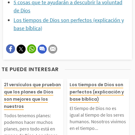
5 cosas que te ayudarán a descubrir la voluntad
de Dios
Los tiempos de Dios son perfectos (explicación y
base bíblica)
TE PUEDE INTERESAR
Todos tenemos planes:
El tiempo de Di
21 versículos que prueban
Los tiempos de Dios son
que los planes de Dios
perfectos (explicación y
podemos hacer mucho
es igual al tiem
son mejores que los
base bíblica)
nuestros
El tiempo de Dios no es
 planes, pero todo est
os seres human
igual al tiempo de los seres
Todos tenemos planes:
humanos. Nosotros vivimos
podemos hacer muchos
en el tiempo...
planes, pero todo está en
á en manos de Dios. L
otros vivimos en