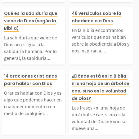
mos disfrutando de su
hay nada que s
La sabiduría que vien
En la Biblia en
Qué es la sabiduría que
48 versículos sobre la
viene de Dios (según la
obediencia a Dios
compañía. Dios anhel
a o suceda si no
 de Dios no es igual
mos versículos 
Biblia)
En la Biblia encontramos
a que todos acepten el
voluntad de Dio
versículos que nos hablan
La sabiduría que viene de
a la sabiduría human
s hablan sobre 
sobre la obediencia a Dios y
Dios no es igual a la
nos inspiran a...
sabiduría humana. Por lo
egalo...
en ama...
general, la sabiduría...
. Por lo general, la s
diencia a Dios y
Orar es hablar con Di
Las frases «ni 
abiduría humana se c
nspiran a obede
14 oraciones cristianas
¿Dónde está en la Biblia:
para hablar con Dios
ni una hoja de un árbol se
os y es algo que pode
a de un árbol se
cae, si no es la voluntad
entra en acumular con
La obediencia 
Orar es hablar con Dios y es
de Dios?
algo que podemos hacer en
mos hacer en cualquie
i no es la volun
cualquier momento o en
ocimiento. Alguien sa
a surge de un c
Las frases «ni una hoja de
medio de cualquier...
un árbol se cae, si no es la
voluntad de Dios» y «no se
r momento o en medio
Dios» y «no se
io es...
lleno de...
mueve una...