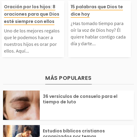
e cualquier situació
una hoja de un 
Uno de los mejores re
¿Has tomado ti
Oración por los hijos: 8
15 palabras que Dios te
oraciones para que Dios
dice hoy
. Dios está atento al
in la voluntad 
galos que le podemos
ara oír la voz d
esté siempre con ellos
¿Has tomado tiempo para
lamor de sus hijos y
s» son bastante
oír la voz de Dios hoy? Él
Uno de los mejores regalos
acer a nuestros hijos
hoy? Él quiere 
quiere hablar contigo cada
que le podemos hacer a
día y darte...
nuestros hijos es orar por
podemos...
s...
ellos. Aquí...
s orar por ellos. Aquí
contigo cada dí
encontrarás algunas o
te fuerzas para
MÁS POPULARES
raciones que te ayuda
frentes con esp
36 versículos de consuelo para el
rán a acercarte al Pa
y determinación 
tiempo de luto
re...
Estudios bíblicos cristianos
organizados por temas