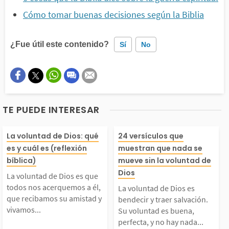
Cómo tomar buenas decisiones según la Biblia
¿Fue útil este contenido?
Sí
No
Este contenido contiene información incorrecta
Este contenido no tiene la información que busco
TE PUEDE INTERESAR
Otro
La voluntad de Dios e
La voluntad de 
La voluntad de Dios: qué
24 versículos que
es y cuál es (reflexión
muestran que nada se
s que todos nos acerq
s bendecir y tra
bíblica)
mueve sin la voluntad de
Dios
La voluntad de Dios es que
uemos a él, que reciba
ación. Su volun
todos nos acerquemos a él,
La voluntad de Dios es
que recibamos su amistad y
bendecir y traer salvación.
vivamos...
Su voluntad es buena,
mos su amistad y viva
buena, perfecta
perfecta, y no hay nada...